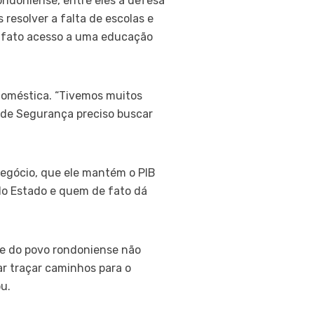
ondoniense, entre eles a defesa
resolver a falta de escolas e
e fato acesso a uma educação
doméstica. “Tivemos muitos
o de Segurança preciso buscar
negócio, que ele mantém o PIB
 do Estado e quem de fato dá
te do povo rondoniense não
ar traçar caminhos para o
u.