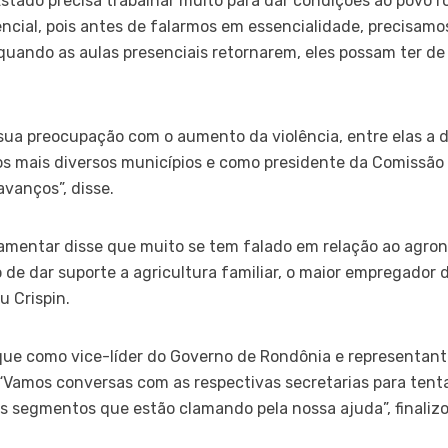
stado precisa trabalhar muito para dar condições ao povo r
cial, pois antes de falarmos em essencialidade, precisamos 
quando as aulas presenciais retornarem, eles possam ter d
ua preocupação com o aumento da violência, entre elas a 
nos mais diversos municípios e como presidente da Comissã
avanços”, disse.
rlamentar disse que muito se tem falado em relação ao agro
de dar suporte a agricultura familiar, o maior empregador
u Crispin.
u que como vice-líder do Governo de Rondônia e representan
 “Vamos conversas com as respectivas secretarias para tent
s segmentos que estão clamando pela nossa ajuda”, finalizo