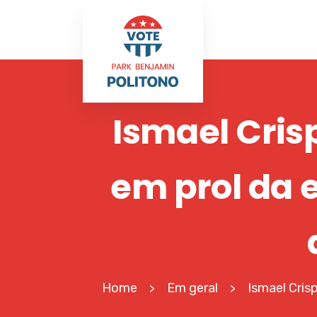
Ismael Cri
em prol da 
Home
Em geral
Ismael Cris
>
>