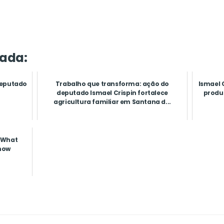
ada:
 deputado
Trabalho que transforma: ação do
Ismael 
deputado Ismael Crispin fortalece
produt
agricultura familiar em Santana d...
: What
now