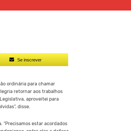
Se inscrever
são ordinária para chamar
egria retornar aos trabalhos
egislativa, aproveitei para
vidas”, disse.
a. “Precisamos estar acordados