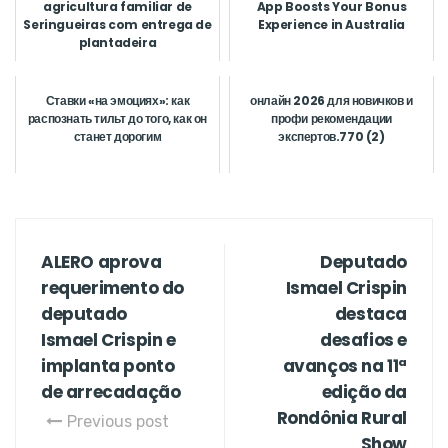
agricultura familiar de
App Boosts Your Bonus
Seringueiras com entrega de
Experience in Australia
plantadeira
Ставки «на эмоциях»: как
онлайн 2026 для новичков и
распознать тильт до того, как он
профи рекомендации
станет дорогим
экспертов.770 (2)
ALERO aprova
Deputado
requerimento do
Ismael Crispin
deputado
destaca
Ismael Crispin e
desafios e
implanta ponto
avanços na 11ª
de arrecadação
edição da
Rondônia Rural
Previous post
Show