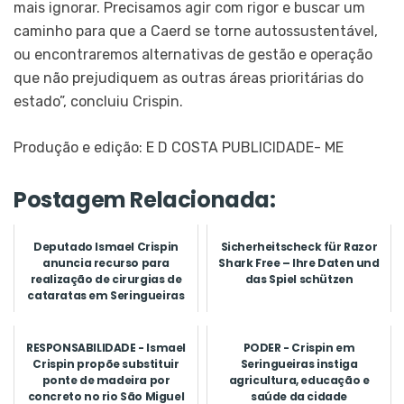
mais ignorar. Precisamos agir com rigor e buscar um
caminho para que a Caerd se torne autossustentável,
ou encontraremos alternativas de gestão e operação
que não prejudiquem as outras áreas prioritárias do
estado”, concluiu Crispin.
Produção e edição: E D COSTA PUBLICIDADE- ME
Postagem Relacionada:
Deputado Ismael Crispin
Sicherheitscheck für Razor
anuncia recurso para
Shark Free – Ihre Daten und
realização de cirurgias de
das Spiel schützen
cataratas em Seringueiras
RESPONSABILIDADE - Ismael
PODER - Crispin em
Crispin propõe substituir
Seringueiras instiga
ponte de madeira por
agricultura, educação e
concreto no rio São Miguel
saúde da cidade