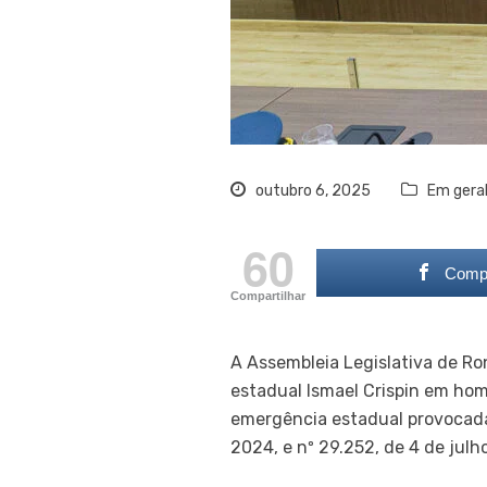
outubro 6, 2025
Em gera
60
Compa
Compartilhar
A Assembleia Legislativa de Ro
estadual Ismael Crispin em ho
emergência estadual provocada 
2024, e nº 29.252, de 4 de julh