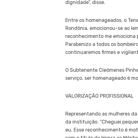
dignidade”, disse.
Entre os homenageados, o Tenen
Rondônia, emocionou-se ao lemb
reconhecimento me emociona pr
Parabenizo a todos os bombeir
continuaremos firmes e vigilan
O Subtenente Cleómenes Pinhei
serviço, ser homenageado é mot
VALORIZAÇÃO PROFISSIONAL
Representando as mulheres da c
da instituição. “Cheguei peque
eu. Esse reconhecimento é moti
com o título de Honra ao Mérit