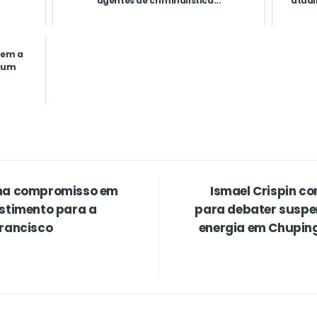
agentes de criminalística...
atual
gem a
 um
rma compromisso em
Ismael Crispin c
estimento para a
para debater suspe
Francisco
energia em Chuping