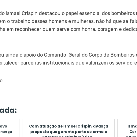
ado Ismael Crispin destacou o papel essencial dos bombeiro
Sem o trabalho desses homens e mulheres, não há que se fa
ulha em reconhecer quem serve com honra, coragem e dedic
eu ainda o apoio do Comando-Geral do Corpo de Bombeiros e
rtalecer parcerias institucionais que valorizem os servidor
de
ada:
novo
Com atuação de Ismael Crispin, avança
Isma
urança
proposta que garante porte de arma a
Cer