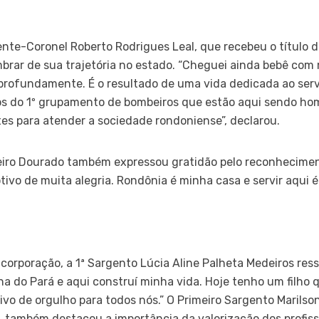
te-Coronel Roberto Rodrigues Leal, que recebeu o título d
rar de sua trajetória no estado. “Cheguei ainda bebê com m
ofundamente. É o resultado de uma vida dedicada ao servi
os do 1º grupamento de bombeiros que estão aqui sendo ho
tes para atender a sociedade rondoniense”, declarou.
ro Dourado também expressou gratidão pelo reconheciment
ivo de muita alegria. Rondônia é minha casa e servir aqui é
orporação, a 1ª Sargento Lúcia Aline Palheta Medeiros ress
na do Pará e aqui construí minha vida. Hoje tenho um filh
vo de orgulho para todos nós.” O Primeiro Sargento Marils
o, também destacou a importância da valorização dos profiss