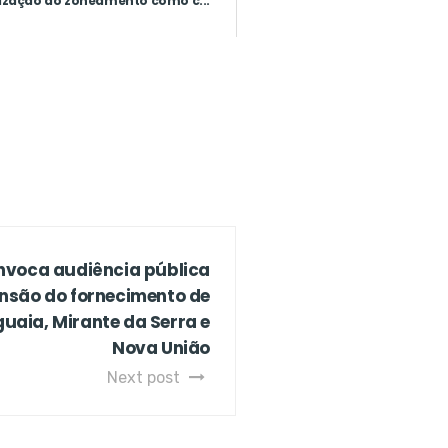
ização do zoneamento como c...
onvoca audiência pública
nsão do fornecimento de
uaia, Mirante da Serra e
Nova União
Next post