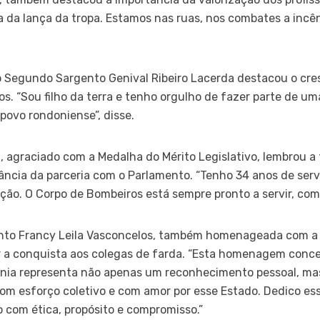
 da lança da tropa. Estamos nas ruas, nos combates a incênd
o Segundo Sargento Genival Ribeiro Lacerda destacou o cre
s. “Sou filho da terra e tenho orgulho de fazer parte de uma
povo rondoniense”, disse.
a, agraciado com a Medalha do Mérito Legislativo, lembrou a 
ância da parceria com o Parlamento. “Tenho 34 anos de ser
ição. O Corpo de Bombeiros está sempre pronto a servir, com
ento Francy Leila Vasconcelos, também homenageada com a M
r a conquista aos colegas de farda. “Esta homenagem conce
ônia representa não apenas um reconhecimento pessoal, mas
om esforço coletivo e com amor por esse Estado. Dedico 
 com ética, propósito e compromisso.”