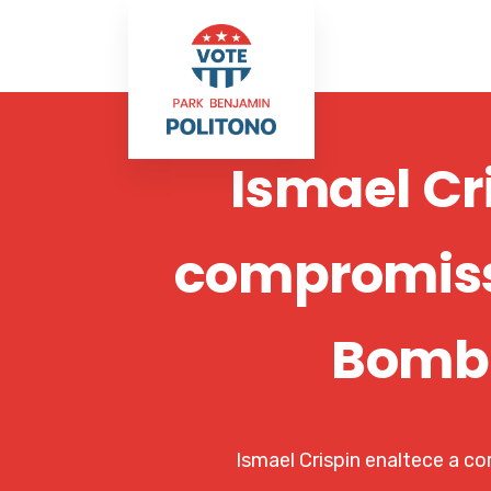
Ismael Cr
compromiss
Bombe
Ismael Crispin enaltece a 