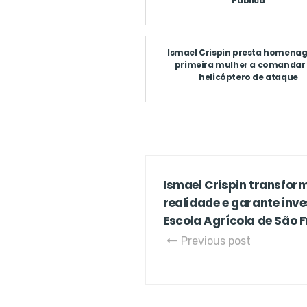
Pública
Ismael Crispin presta homena
primeira mulher a comandar
helicóptero de ataque
Ismael Crispin transfo
realidade e garante inv
Escola Agrícola de São 
Previous post