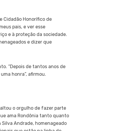
e Cidadão Honorífico de
eus pais, e ver esse
ço e à proteção da sociedade.
menageados e dizer que
o. “Depois de tantos anos de
 uma honra”, afirmou.
altou o orgulho de fazer parte
o que ama Rondônia tanto quanto
on Silva Andrade, homenageado
ionais que estão na linha de