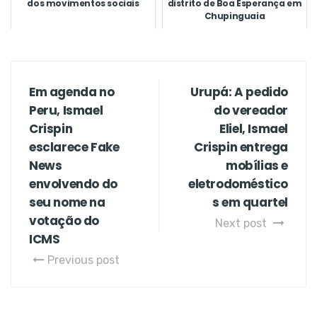
dos movimentos sociais
distrito de Boa Esperança em
Chupinguaia
Em agenda no
Urupá: A pedido
Peru, Ismael
do vereador
Crispin
Eliel, Ismael
esclarece Fake
Crispin entrega
News
mobílias e
envolvendo do
eletrodoméstico
seu nome na
s em quartel
votação do
Next post
ICMS
Previous post