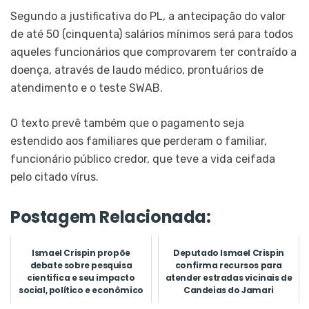
Segundo a justificativa do PL, a antecipação do valor
de até 50 (cinquenta) salários mínimos será para todos
aqueles funcionários que comprovarem ter contraído a
doença, através de laudo médico, prontuários de
atendimento e o teste SWAB.
O texto prevê também que o pagamento seja
estendido aos familiares que perderam o familiar,
funcionário público credor, que teve a vida ceifada
pelo citado vírus.
Postagem Relacionada:
Ismael Crispin propõe
Deputado Ismael Crispin
debate sobre pesquisa
confirma recursos para
cientifica e seu impacto
atender estradas vicinais de
social, político e econômico
Candeias do Jamari
em...