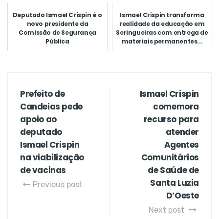
Deputado Ismael Crispin é o
Ismael Crispin transforma
novo presidente da
realidade da educação em
Comissão de Segurança
Seringueiras com entrega de
Pública
materiais permanentes...
Prefeito de
Ismael Crispin
Candeias pede
comemora
apoio ao
recurso para
deputado
atender
Ismael Crispin
Agentes
na viabilização
Comunitários
de vacinas
de Saúde de
Santa Luzia
Previous post
D’Oeste
Next post