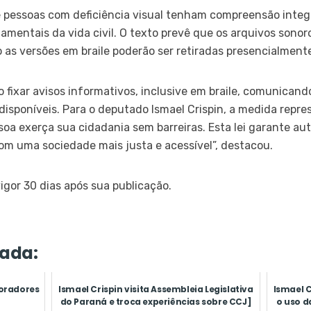
e pessoas com deficiência visual tenham compreensão integ
entais da vida civil. O texto prevê que os arquivos sonor
 as versões em braile poderão ser retiradas presencialmente
o fixar avisos informativos, inclusive em braile, comunican
 disponíveis. Para o deputado Ismael Crispin, a medida repr
ssoa exerça sua cidadania sem barreiras. Esta lei garante au
m uma sociedade mais justa e acessível”, destacou.
igor 30 dias após sua publicação.
ada:
moradores
Ismael Crispin visita Assembleia Legislativa
Ismael C
do Paraná e troca experiências sobre CCJ]
o uso d