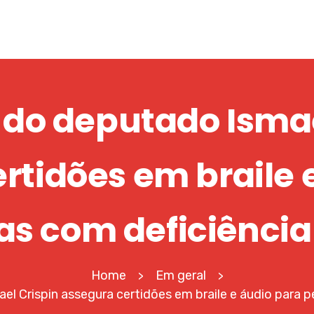
 do deputado Ismae
rtidões em braile 
s com deficiência
Home
Em geral
>
>
l Crispin assegura certidões em braile e áudio para p