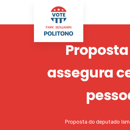
Proposta
assegura ce
pessoa
Proposta do deputado Ismae