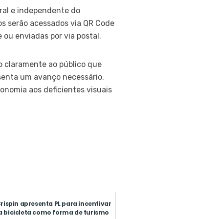
ral e independente do
os serão acessados via QR Code
 ou enviadas por via postal.
do claramente ao público que
esenta um avanço necessário.
tonomia aos deficientes visuais
rispin apresenta PL para incentivar
a bicicleta como forma de turismo