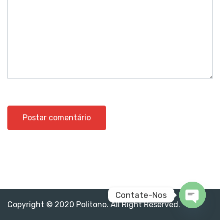
Contate-Nos
Copyright © 2020 Politono. All Right Reserved.
Open c