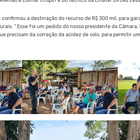
lemão e Edimar Crispin e do técnico da Emater Dirceu Less
 confirmou a destinação do recurso de R$ 300 mil, para gara
 rurais. ” Esse foi um pedido do nosso presidente da Câmara
e precisam da correção da acidez de solo, para permitir u
.