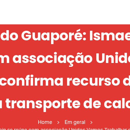
 do Guaporé: Ismael
m associação Uni
 confirma recurso d
 transporte de cal
Home
Em geral
>
>