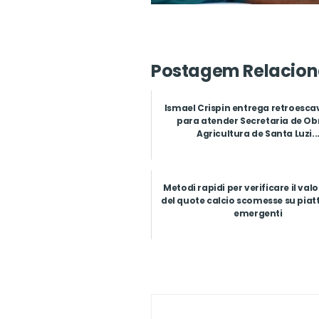
Postagem Relacion
Ismael Crispin entrega retroesca
para atender Secretaria de Ob
Agricultura de Santa Luzi..
Metodi rapidi per verificare il valo
del quote calcio scomesse su pia
emergenti