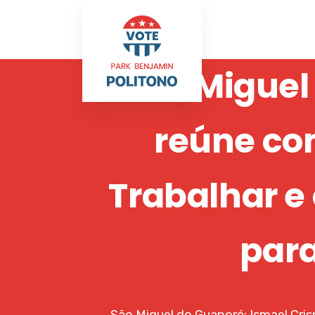
São Miguel
reúne co
Trabalhar e
para