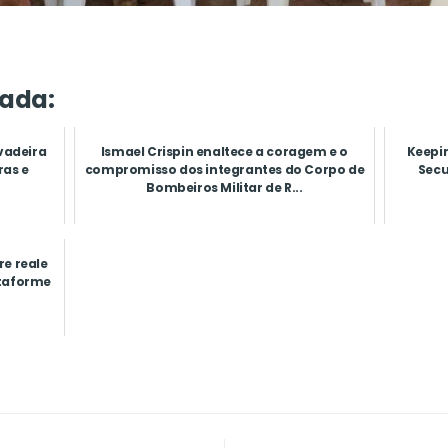
ada:
vadeira
Ismael Crispin enaltece a coragem e o
Keepin
ras e
compromisso dos integrantes do Corpo de
Secu
.
Bombeiros Militar de R...
re reale
ttaforme