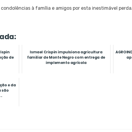
condolências à família e amigos por esta inestimável perda
ada:
ispin
Ismael Crispin impulsiona agricultura
AGROIND
ação de
familiar de Monte Negro com entrega de
ap
implemento agrícola
ção e da
a são
..