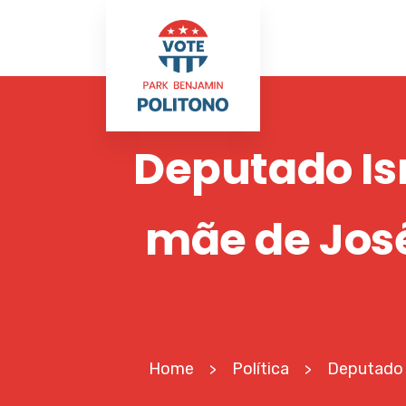
Deputado Is
mãe de José
Home
Política
Deputado 
>
>