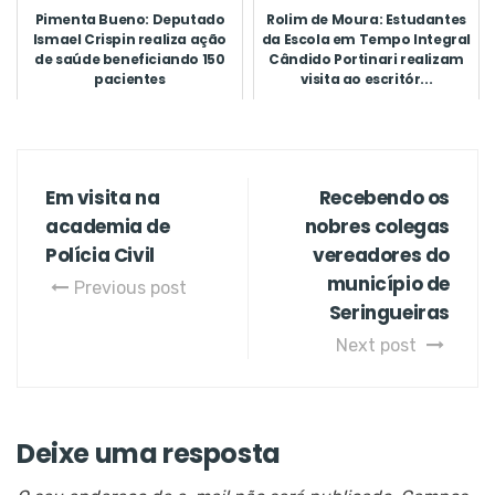
Pimenta Bueno: Deputado
Rolim de Moura: Estudantes
Ismael Crispin realiza ação
da Escola em Tempo Integral
de saúde beneficiando 150
Cândido Portinari realizam
pacientes
visita ao escritór...
Em visita na
Recebendo os
academia de
nobres colegas
Polícia Civil
vereadores do
município de
Previous post
Seringueiras
Next post
Deixe uma resposta