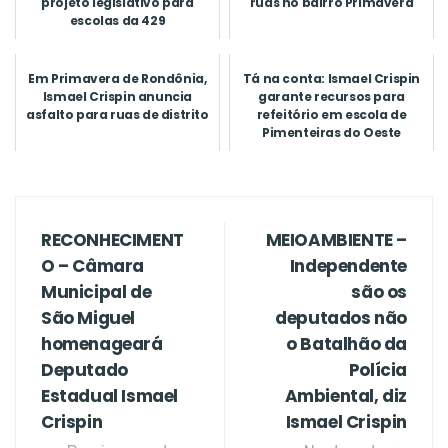
projeto legislativo para
ruas no bairro Primavera
escolas da 429
Em Primavera de Rondônia,
Tá na conta: Ismael Crispin
Ismael Crispin anuncia
garante recursos para
asfalto para ruas de distrito
refeitório em escola de
Pimenteiras do Oeste
RECONHECIMENT
MEIOAMBIENTE –
O – Câmara
Independente
Municipal de
são os
São Miguel
deputados não
homenageará
o Batalhão da
Deputado
Polícia
Estadual Ismael
Ambiental, diz
Crispin
Ismael Crispin