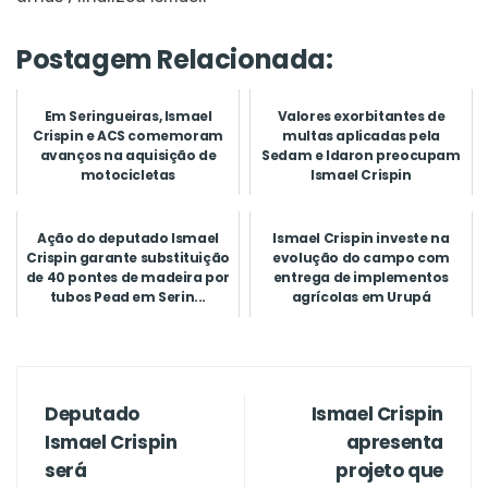
Postagem Relacionada:
Em Seringueiras, Ismael
Valores exorbitantes de
Crispin e ACS comemoram
multas aplicadas pela
avanços na aquisição de
Sedam e Idaron preocupam
motocicletas
Ismael Crispin
Ação do deputado Ismael
Ismael Crispin investe na
Crispin garante substituição
evolução do campo com
de 40 pontes de madeira por
entrega de implementos
tubos Pead em Serin...
agrícolas em Urupá
Deputado
Ismael Crispin
Ismael Crispin
apresenta
será
projeto que