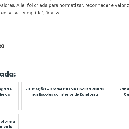
lores. A lei foi criada para normatizar, reconhecer e valori
ecisa ser cumprida”, finaliza.
RO
ada:
ega de
EDUCAÇÃO - Ismael Crispin finaliza visitas
Falta
er os
nas Escolas do interior de Rondônia
Ca
 reforma
Pimenta