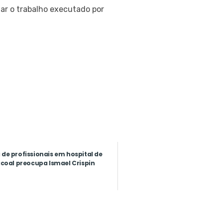
zar o trabalho executado por
 de profissionais em hospital de
coal preocupa Ismael Crispin