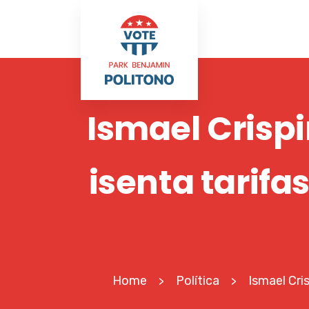
Ismael Crisp
isenta tarifa
Home
Política
Ismael Cri
>
>