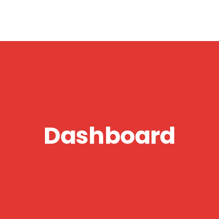
Dashboard