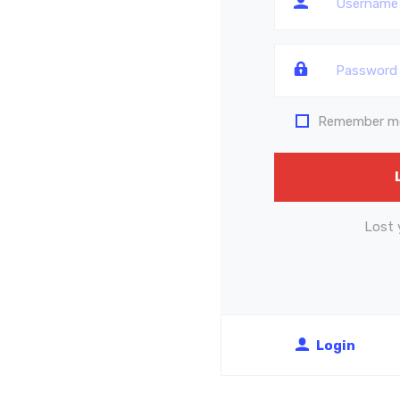
Remember m
Lost 
Login