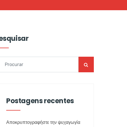
esquisar
Postagens recentes
Αποκρυπτογραφήστε την ψυχαγωγία