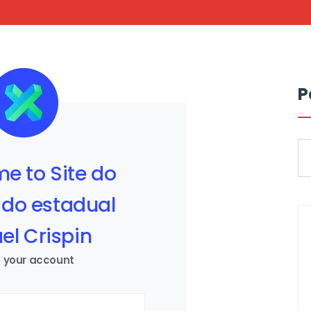
P
e to Site do
do estadual
el Crispin
n your account