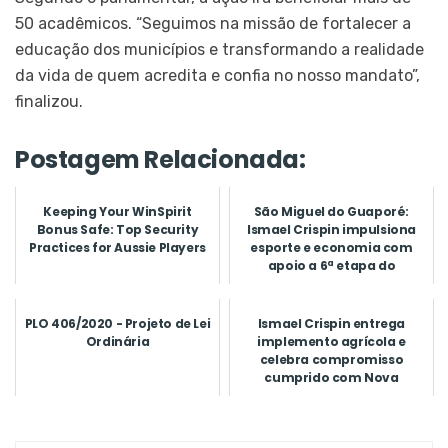
50 acadêmicos. “Seguimos na missão de fortalecer a
educação dos municípios e transformando a realidade
da vida de quem acredita e confia no nosso mandato”,
finalizou.
Postagem Relacionada:
Keeping Your WinSpirit
São Miguel do Guaporé:
Bonus Safe: Top Security
Ismael Crispin impulsiona
Practices for Aussie Players
esporte e economia com
apoio a 6ª etapa do
Campeona...
PLO 406/2020 - Projeto de Lei
Ismael Crispin entrega
Ordinária
implemento agrícola e
celebra compromisso
cumprido com Nova
Brasilândia do Oe...