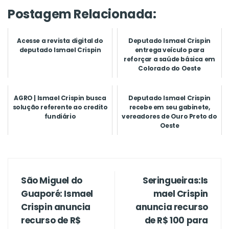
Postagem Relacionada:
Acesse a revista digital do
Deputado Ismael Crispin
deputado Ismael Crispin
entrega veículo para
reforçar a saúde básica em
Colorado do Oeste
AGRO | Ismael Crispin busca
Deputado Ismael Crispin
solução referente ao credito
recebe em seu gabinete,
fundiário
vereadores de Ouro Preto do
Oeste
São Miguel do
Seringueiras:Is
Guaporé: Ismael
mael Crispin
Crispin anuncia
anuncia recurso
recurso de R$
de R$ 100 para