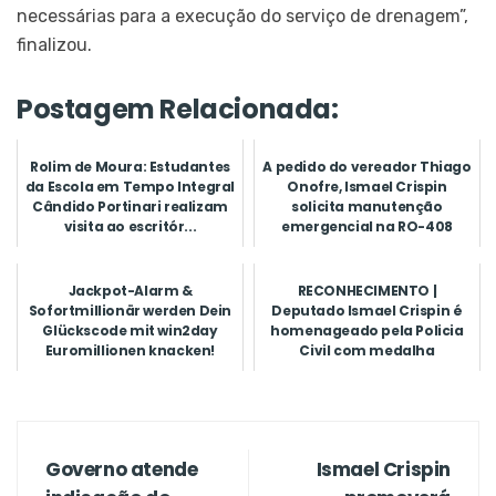
necessárias para a execução do serviço de drenagem”,
finalizou.
Postagem Relacionada:
Rolim de Moura: Estudantes
A pedido do vereador Thiago
da Escola em Tempo Integral
Onofre, Ismael Crispin
Cândido Portinari realizam
solicita manutenção
visita ao escritór...
emergencial na RO-408
Jackpot-Alarm &
RECONHECIMENTO |
Sofortmillionär werden Dein
Deputado Ismael Crispin é
Glückscode mit win2day
homenageado pela Policia
Euromillionen knacken!
Civil com medalha
“Delegado Maur...
Governo atende
Ismael Crispin