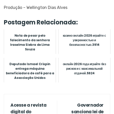
Produção – Wellington Dias Alves
Postagem Relacionada:
Nota de pesar pelo
казино онлайн 2026 играйте с
falecimento da senhora
уверенностью и
Iraselma Siebra de Lima
безопасностью.3914
Souza
Deputado Ismael Crispin
онлайн 2026 года играйте без
entrega máquina
рисков и с максимальной
beneficiadora de café para a
отдачей.5924
Associação Unidos
Venceremos
Acesse a revista
Governador
digital do
sanciona lei de