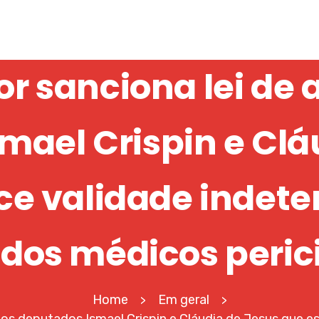
 sanciona lei de 
mael Crispin e Clá
ce validade indet
dos médicos peric
Home
Em geral
>
>