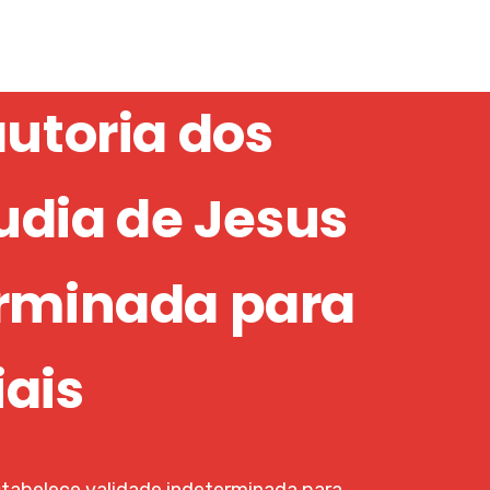
autoria dos
udia de Jesus
erminada para
iais