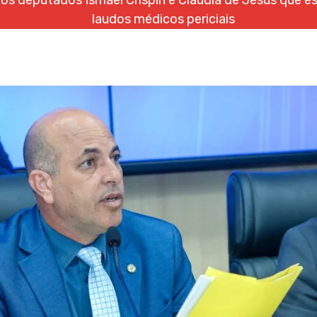
dos deputados Ismael Crispin e Cláudia de Jesus que e
laudos médicos periciais