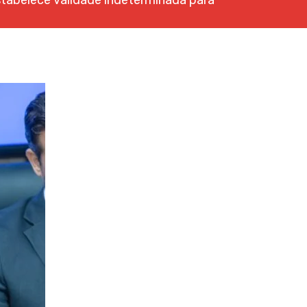
stabelece validade indeterminada para