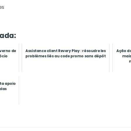
es
ada:
overno de
Assistance client Revery Play : résoudre les
Ação do
ócio
problèmes liés au code promo sans dépôt
mais
ita apoio
olas