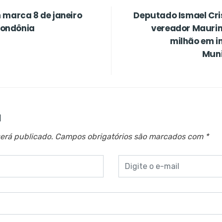
 marca 8 de janeiro
Deputado Ismael Cr
 Rondônia
vereador Maurin
milhão em i
Muni
a
erá publicado.
Campos obrigatórios são marcados com
*