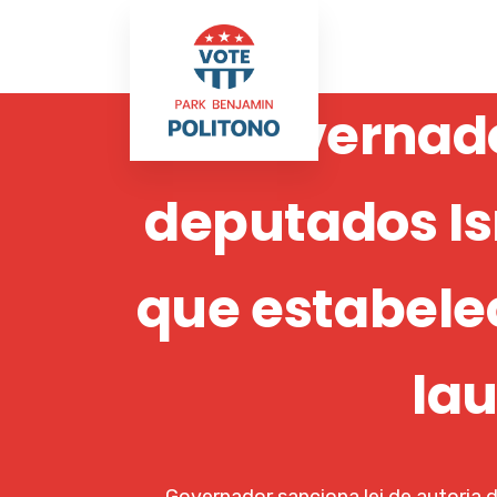
Governador
deputados Is
que estabele
lau