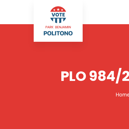
PLO 984/20
Hom