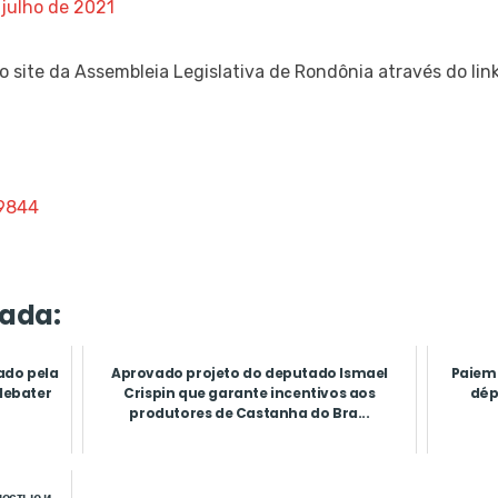
 julho de 2021
 site da Assembleia Legislativa de Rondônia através do lin
/9844
ada:
ado pela
Aprovado projeto do deputado Ismael
Paieme
debater
Crispin que garante incentivos aos
dépô
produtores de Castanha do Bra...
ностью и