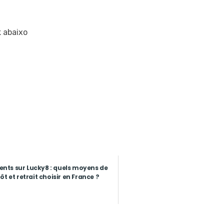
k abaixo
nts sur Lucky8 : quels moyens de
t et retrait choisir en France ?