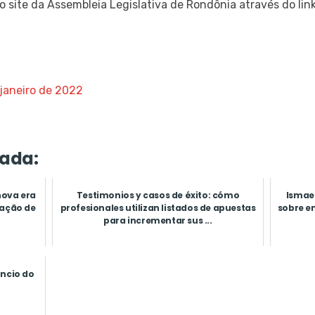
 site da Assembleia Legislativa de Rondônia através do lin
 janeiro de 2022
ada:
nova era
Testimonios y casos de éxito: cómo
Ismael
ação de
profesionales utilizan listados de apuestas
sobre e
para incrementar sus ...
ncio do