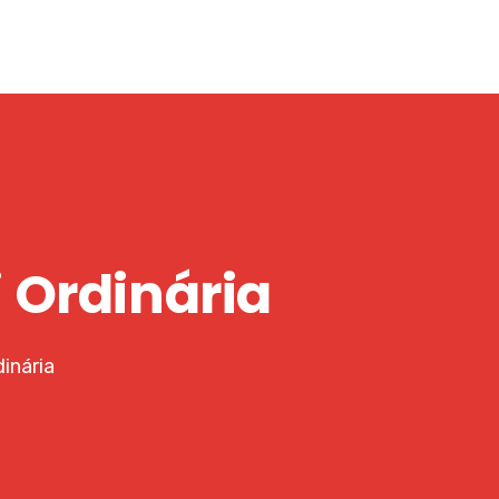
i Ordinária
inária