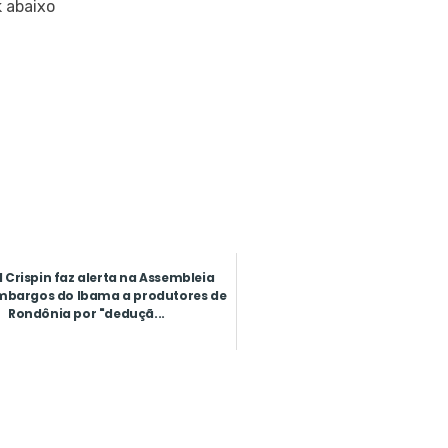
k abaixo
 Crispin faz alerta na Assembleia
mbargos do Ibama a produtores de
Rondônia por "deduçã...