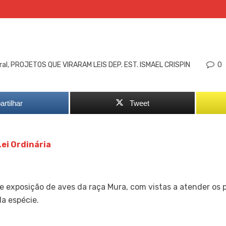
ral
,
PROJETOS QUE VIRARAM LEIS DEP. EST. ISMAEL CRISPIN
0
rtilhar
Tweet
ei Ordinária
 e exposição de aves da raça Mura, com vistas a atender os 
da espécie.