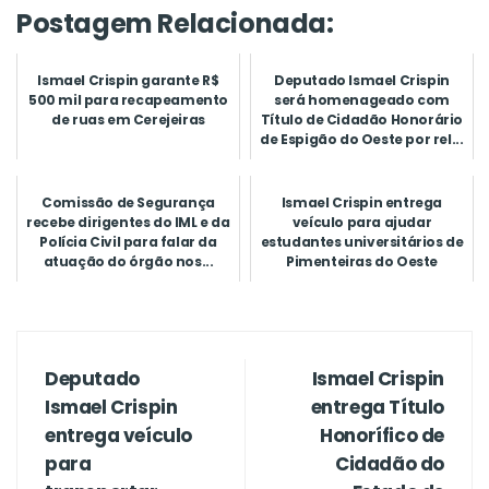
Postagem Relacionada:
Ismael Crispin garante R$
Deputado Ismael Crispin
500 mil para recapeamento
será homenageado com
de ruas em Cerejeiras
Título de Cidadão Honorário
de Espigão do Oeste por rel...
Comissão de Segurança
Ismael Crispin entrega
recebe dirigentes do IML e da
veículo para ajudar
Polícia Civil para falar da
estudantes universitários de
atuação do órgão nos...
Pimenteiras do Oeste
Deputado
Ismael Crispin
Ismael Crispin
entrega Título
entrega veículo
Honorífico de
para
Cidadão do