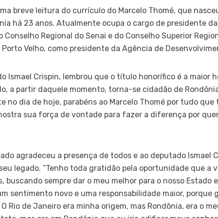
ma breve leitura do currículo do Marcelo Thomé, que nasceu 
ia há 23 anos. Atualmente ocupa o cargo de presidente da F
o Conselho Regional do Senai e do Conselho Superior Regiona
 Porto Velho, como presidente da Agência de Desenvolvimen
o Ismael Crispin, lembrou que o título honorífico é a maior 
 a partir daquele momento, torna-se cidadão de Rondônia.
 no dia de hoje, parabéns ao Marcelo Thomé por tudo que t
mostra sua força de vontade para fazer a diferença por qu
eado agradeceu a presença de todos e ao deputado Ismael C
 seu legado. “Tenho toda gratidão pela oportunidade que a 
, buscando sempre dar o meu melhor para o nosso Estado e 
 um sentimento novo e uma responsabilidade maior, porque ga
O Rio de Janeiro era minha origem, mas Rondônia, era o me