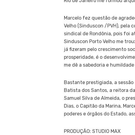
Rio de Janeiro me formou arqui
Marcelo fez questão de agradec
Velho (Sinduscon /PVH), pela 
sindical de Rondônia, pois foi
Sinduscon Porto Velho me troux
já fizeram pelo crescimento so
prosperidade, é o desenvolvime
me dê a sabedoria e humildade 
Bastante prestigiada, a sessão
Batista dos Santos, a reitora 
Samuel Silva de Almeida, o pre
Dias, o Capitão da Marina, Mar
poderes e órgãos do Estado, a
PRODUÇÃO: STUDIO MAX