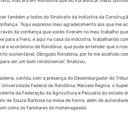
teto, mas era em Rondônia que eu iria edificar meus sonhos”
er também a todos do Sindicato da Indústria da Construção 
confiança. “Aqui expresso meu agradecimento aos que me ac
 através da confiança que vocês tiveram no meu trabalho que
e para a Fiero, e aqui na casa da indústria, trabalhando co
cial e econômico de Rondônia, que pude entender que o noss
nto sustentável. Obrigado Rondônia, por te me acolhido com
para ser um bom rondoniense”, finalizou.
 solene, contou com a presença do Desembargador do Tribun
da Universidade Federal de Rondônia, Marcele Regina, o Supe
sidente da Federação da Agricultura e Pecuária do estado d
celo de Souza Barbosa na mesa de honra, além de autoridade
ssim como os familiares do homenageado.