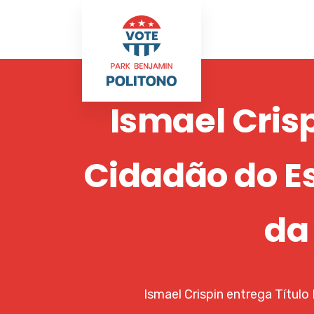
Ismael Crisp
Cidadão do E
da
Ismael Crispin entrega Títul