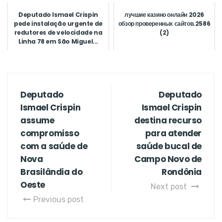
Deputado Ismael Crispin
лучшие казино онлайн 2026
pede instalação urgente de
обзор проверенных сайтов.2586
redutores de velocidade na
(2)
Linha 78 em São Miguel...
Deputado
Deputado
Ismael Crispin
Ismael Crispin
assume
destina recurso
compromisso
para atender
com a saúde de
saúde bucal de
Nova
Campo Novo de
Brasilândia do
Rondônia
Oeste
Next post
Previous post