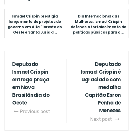
Ismael Crispin prestigia
Dia Internacional das
lançamento de projetos do
Mulheres: Ismael Crispin
governo em Alta Floresta do
defende o fortalecimento de
Oeste e Santa Luzia d...
políticas públicas para o...
Deputado
Deputado
Ismael Crispin
Ismael Crispin é
entrega praça
agraciado com
em Nova
medalha
Brasilândia do
Capitão Esron
Oeste
Penha de
Menezes
Previous post
Next post