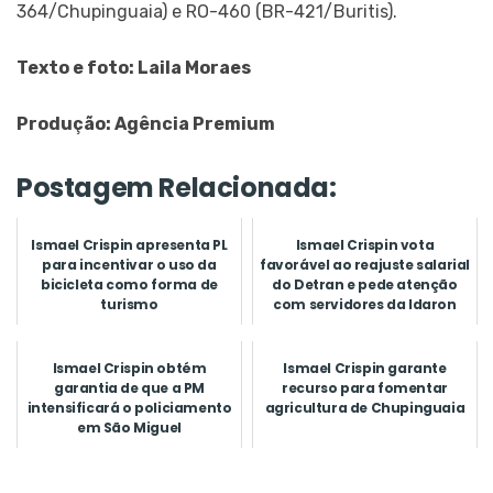
364/Chupinguaia) e RO-460 (BR-421/Buritis).
Texto e foto: Laila Moraes
Produção: Agência Premium
Postagem Relacionada:
Ismael Crispin apresenta PL
Ismael Crispin vota
para incentivar o uso da
favorável ao reajuste salarial
bicicleta como forma de
do Detran e pede atenção
turismo
com servidores da Idaron
Ismael Crispin obtém
Ismael Crispin garante
garantia de que a PM
recurso para fomentar
intensificará o policiamento
agricultura de Chupinguaia
em São Miguel