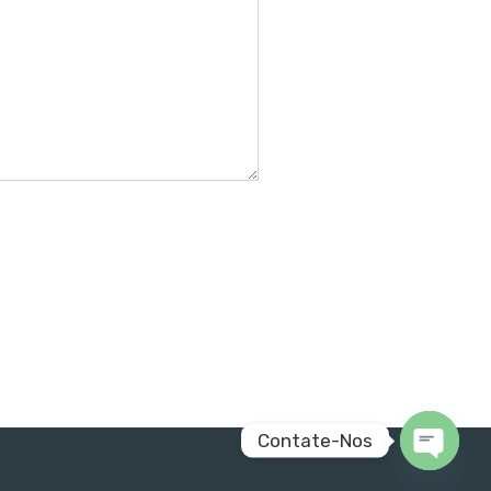
Contate-Nos
Open c