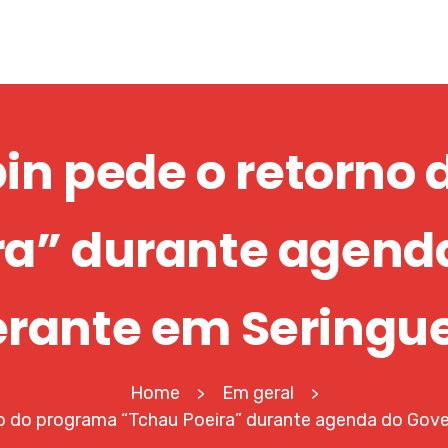
pin pede o retorno
ra” durante agend
erante em Seringu
Home
Em geral
>
>
no do programa “Tchau Poeira” durante agenda do Gove