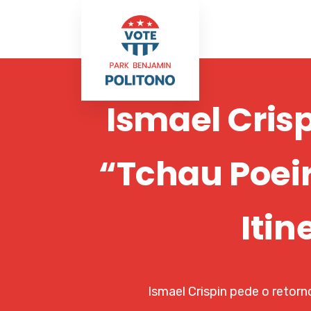
Ismael Cris
“Tchau Poei
Itin
Ismael Crispin pede o retor