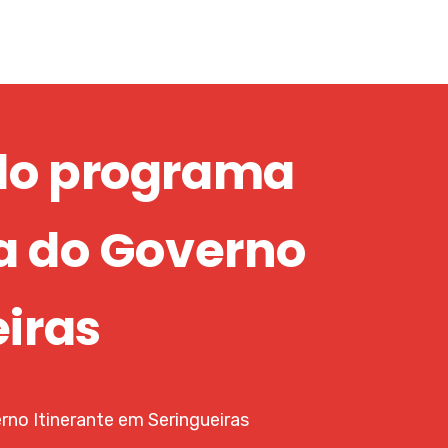
 do programa
a do Governo
eiras
rno Itinerante em Seringueiras