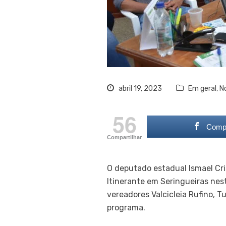
abril 19, 2023
Em geral
,
No
56
Compa
Compartilhar
O deputado estadual Ismael Cri
Itinerante em Seringueiras nes
vereadores Valcicleia Rufino, T
programa.