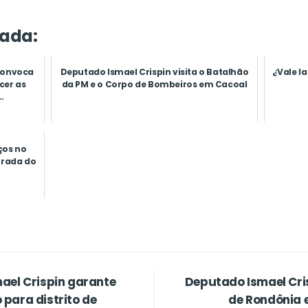
ada:
convoca
Deputado Ismael Crispin visita o Batalhão
¿Vale l
cer as
da PM e o Corpo de Bombeiros em Cacoal
.
ços no
trada do
ael Crispin garante
Deputado Ismael Cri
para distrito de
de Rondônia 