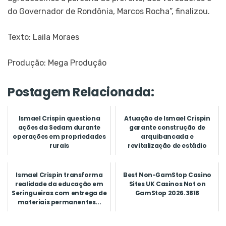
do Governador de Rondônia, Marcos Rocha”, finalizou.
Texto: Laila Moraes
Produção: Mega Produção
Postagem Relacionada:
Ismael Crispin questiona
Atuação de Ismael Crispin
ações da Sedam durante
garante construção de
operações em propriedades
arquibancada e
rurais
revitalização de estádio
municipal de...
Ismael Crispin transforma
Best Non-GamStop Casino
realidade da educação em
Sites UK Casinos Not on
Seringueiras com entrega de
GamStop 2026.3818
materiais permanentes...