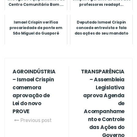
Centro Comunitário Bom ...
professores readapt...
Ismael Crispin verifica
Deputado Ismael Crispin
precariedade de ponte em
concede entrevista e fala
São Miguel do Guaporé
das ações do seu mandato
AGROINDÚSTRIA
TRANSPARÊNCIA
– Ismael Crispin
– Assembleia
comemora
Legislativa
aprovação de
aprova Agenda
Lei do novo
de
PROVE
Acompanhame
nto e Controle
Previous post
das Ações do
Governo