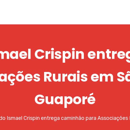
mael Crispin entr
ações Rurais em S
Guaporé
o Ismael Crispin entrega caminhão para Associações 