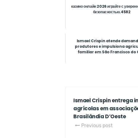
казино онлайн 2026 играйте с уверен
безопасностью.4582
Ismael Crispin atende demand
produtores e impulsiona agricu
familiar em São Francisco do G
Ismael Crispin entrega 
agrícolas em associaçõ
Brasilândia D’Oeste
Previous post