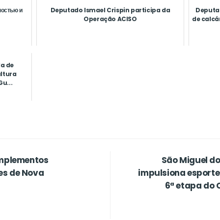
ностью и
Deputado Ismael Crispin participa da
Deputad
Operação ACISO
de calcá
a de
ltura
u...
implementos
São Miguel do
es de Nova
impulsiona esporte
6ª etapa do