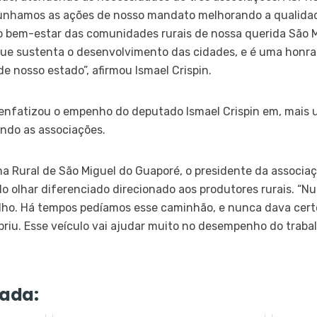
unhamos as ações de nosso mandato melhorando a qualida
o bem-estar das comunidades rurais de nossa querida São M
ue sustenta o desenvolvimento das cidades, e é uma honra 
de nosso estado”, afirmou Ismael Crispin.
enfatizou o empenho do deputado Ismael Crispin em, mais u
endo as associações.
 Rural de São Miguel do Guaporé, o presidente da associaç
lo olhar diferenciado direcionado aos produtores rurais. “N
balho. Há tempos pedíamos esse caminhão, e nunca dava cer
iu. Esse veículo vai ajudar muito no desempenho do trabal
ada: