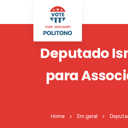
Deputado Is
para Associ
Home
Em geral
Deputad
>
>