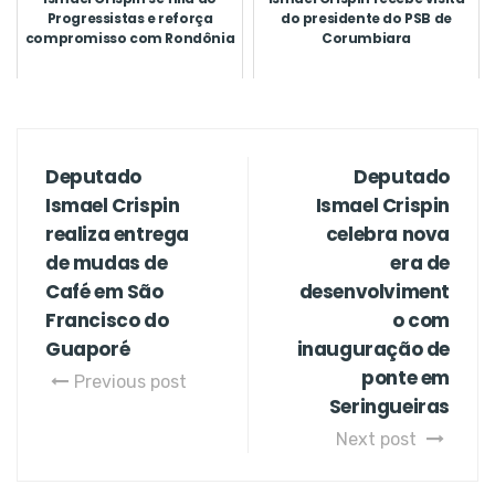
Progressistas e reforça
do presidente do PSB de
compromisso com Rondônia
Corumbiara
Deputado
Deputado
Ismael Crispin
Ismael Crispin
realiza entrega
celebra nova
de mudas de
era de
Café em São
desenvolviment
Francisco do
o com
Guaporé
inauguração de
ponte em
Previous post
Seringueiras
Next post