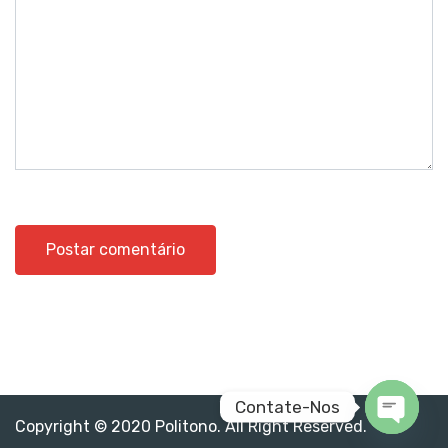
Contate-Nos
Copyright © 2020 Politono. All Right Reserved.
Open c