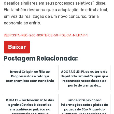
desafios similares em seus processos seletivos”, disse.
Ele também destacou que a adaptação do edital atual,
em vez da realização de um novo concurso, traria
economia ao erário.
RESPOSTA-REQ.-260-NORTE-DE-50-POLICIA-MILITAR-1
Baixar
Postagem Relacionada:
Ismael Crispin se filia ao
AGORA É LEI: PL de autoria do
Progressistas e reforça
deputado Ismael Crispin que
compromisso com Rondônia
reconhece necessidade do
porte de armas de...
DEBATE - Fortalecimento das
Ismael Crispin cobra
agroindústrias é debatido
informações sobre pistas de
em audiência pública na
pousos de São Miguel do
Assembleia Legislativa
Guaporé, São Francisco do