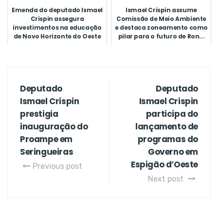
Emenda do deputado Ismael
Ismael Crispin assume
Crispin assegura
Comissão de Meio Ambiente
investimentos na educação
e destaca zoneamento como
de Novo Horizonte do Oeste
pilar para o futuro de Ron...
Deputado
Deputado
Ismael Crispin
Ismael Crispin
prestigia
participa do
inauguração do
lançamento de
Proampe em
programas do
Seringueiras
Governo em
Espigão d’Oeste
Previous post
Next post