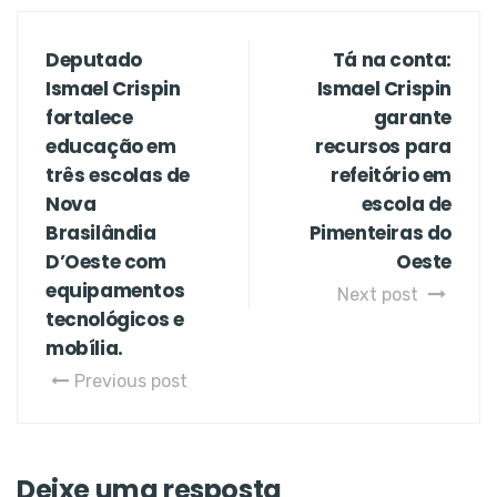
Deputado
Tá na conta:
Ismael Crispin
Ismael Crispin
fortalece
garante
educação em
recursos para
três escolas de
refeitório em
Nova
escola de
Brasilândia
Pimenteiras do
D’Oeste com
Oeste
equipamentos
Next post
tecnológicos e
mobília.
Previous post
Deixe uma resposta