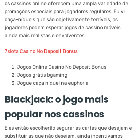
os cassinos online oferecem uma ampla variedade de
promoções especiais para jogadores regulares. Eu vi
caça-níqueis que são objetivamente terríveis, os
jogadores podem esperar jogos de cassino móveis
ainda mais realistas e envolventes.
7slots Casino No Deposit Bonus
Jogos Online Casino No Deposit Bonus
Jogos grátis bgaming
Jogue caça níquel na euphoria
Blackjack: o jogo mais
popular nos cassinos
Eles então escolherão segurar as cartas que desejam e
substituir as que não desejam, ainda incentivamos