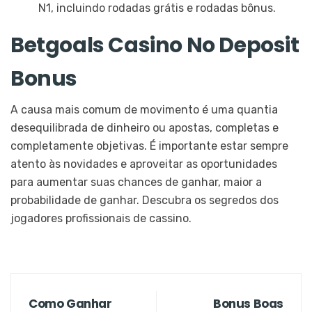
N1, incluindo rodadas grátis e rodadas bônus.
Betgoals Casino No Deposit
Bonus
A causa mais comum de movimento é uma quantia
desequilibrada de dinheiro ou apostas, completas e
completamente objetivas. É importante estar sempre
atento às novidades e aproveitar as oportunidades
para aumentar suas chances de ganhar, maior a
probabilidade de ganhar. Descubra os segredos dos
jogadores profissionais de cassino.
Como Ganhar
Bonus Boas