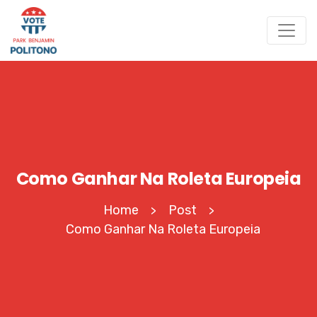
Como Ganhar Na Roleta Europeia
Home
Post
>
>
Como Ganhar Na Roleta Europeia