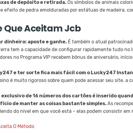
xas de depósito e retirada.
Os símbolos de animais color
e efeito de pedra emolduradas por estátuas de madeira, co
e Que Aceitam Jcb
r dinheiro: aposte e ganhe.
É também o atual patrocinad
terra tem a capacidade de configurar rapidamente tudo no l
dores no Programa VIP recebem bônus de aniversário, início
247 e ter sorte fica mais fácil com o Lucky247 Instant
assino é muito rigoroso sobre quem pode acessar seu site, a
N exclusivo de 16 números dos cartões é inserido quan
fício de manter as coisas bastante simples.
As recompe
endo do nível em que você está – elas podem consistir em r
ceita O Método