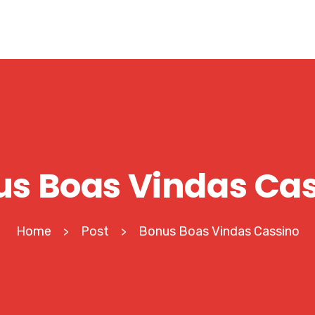
s Boas Vindas Ca
Home
Post
Bonus Boas Vindas Cassino
>
>