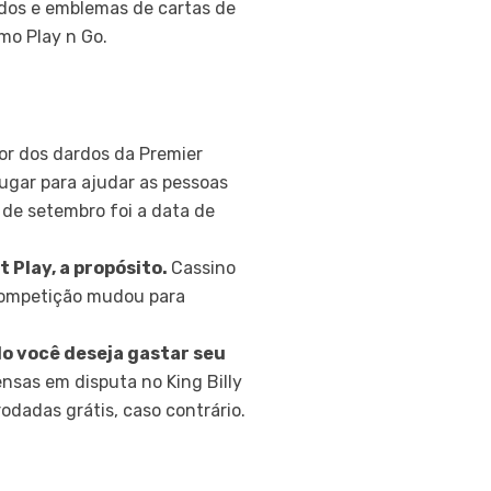
idos e emblemas de cartas de
mo Play n Go.
or dos dardos da Premier
ugar para ajudar as pessoas
 de setembro foi a data de
 Play, a propósito.
Cassino
 competição mudou para
do você deseja gastar seu
nsas em disputa no King Billy
odadas grátis, caso contrário.