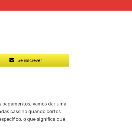
Se inscrever
os pagamentos. Vamos dar uma
vindas cassino quando cortes
pecífico, o que significa que