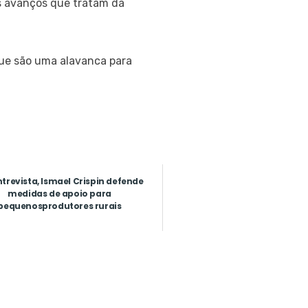
os avanços que tratam da
que são uma alavanca para
trevista, Ismael Crispin defende
medidas de apoio para
pequenosprodutores rurais