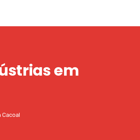
dústrias em
m Cacoal