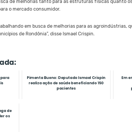
usca de melhorias tanto para as estruturas físicas quanto 
para o mercado consumidor.
rabalhando em busca de melhorias para as agroindústrias, 
cípios de Rondônia”, disse Ismael Crispin.
ada:
 para
Pimenta Bueno: Deputado Ismael Crispin
Em en
is
realiza ação de saúde beneficiando 150
pacientes
ega de
er os