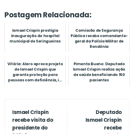
Postagem Relacionada:
Ismael Crispin prestigia
Comissão de Segurança
inauguração do hospital
Pública recebe comandante-
municipal de Seringueiras
geral da Polícia Militar de
Rondônia
Vitória: Alero aprova projeto
Pimenta Bueno: Deputado
de Ismael Crispin que
Ismael Crispin realiza ação
garante proteção para
de saúde beneficiando 150
pessoas com deficiência, i...
pacientes
Ismael Crispin
Deputado
recebe visita do
Ismael Crispin
presidente do
recebe