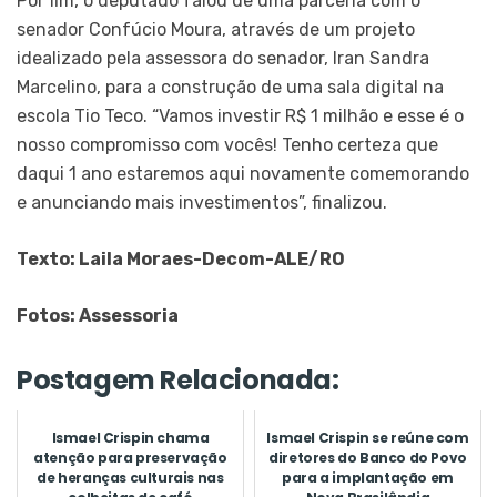
Por fim, o deputado falou de uma parceria com o
senador Confúcio Moura, através de um projeto
idealizado pela assessora do senador, Iran Sandra
Marcelino, para a construção de uma sala digital na
escola Tio Teco. “Vamos investir R$ 1 milhão e esse é o
nosso compromisso com vocês! Tenho certeza que
daqui 1 ano estaremos aqui novamente comemorando
e anunciando mais investimentos”, finalizou.
Texto: Laila Moraes-Decom-ALE/RO
Fotos: Assessoria
Postagem Relacionada:
Ismael Crispin chama
Ismael Crispin se reúne com
atenção para preservação
diretores do Banco do Povo
de heranças culturais nas
para a implantação em