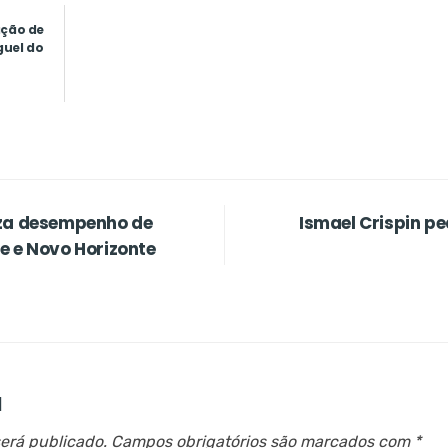
ação de
guel do
iza desempenho de
Ismael Crispin p
e e Novo Horizonte
a
erá publicado.
Campos obrigatórios são marcados com
*