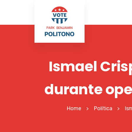
Ismael Cri
durante ope
Home
Política
Is
>
>