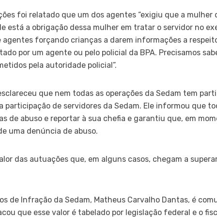
es foi relatado que um dos agentes “exigiu que a mulher d
de está a obrigação dessa mulher em tratar o servidor no ex
agentes forçando crianças a darem informações a respeito
ado por um agente ou pelo policial da BPA. Precisamos sab
tidos pela autoridade policial”.
esclareceu que nem todas as operações da Sedam tem partic
 a participação de servidores da Sedam. Ele informou que to
s de abuso e reportar à sua chefia e garantiu que, em mom
de uma denúncia de abuso.
lor das autuações que, em alguns casos, chegam a superar
tos de Infração da Sedam, Matheus Carvalho Dantas, é comu
cou que esse valor é tabelado por legislação federal e o fi