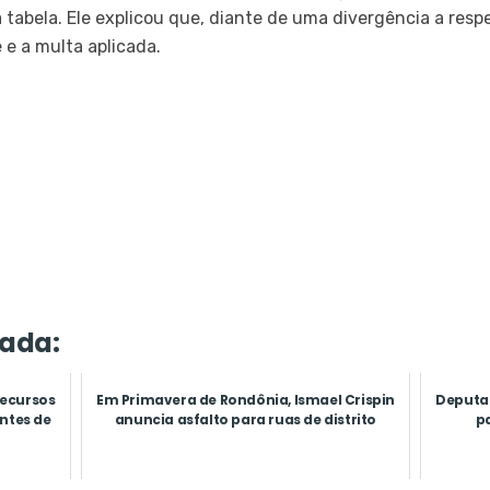
 tabela. Ele explicou que, diante de uma divergência a resp
 e a multa aplicada.
ada:
recursos
Em Primavera de Rondônia, Ismael Crispin
Deputad
ntes de
anuncia asfalto para ruas de distrito
p