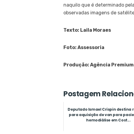
naquilo que é determinado pela
observadas imagens de satélite
Texto: Laila Moraes
Foto: Assessoria
Produção: Agência Premium
Postagem Relacion
Deputado Ismael Crispin destina 
para aquisição de van para pacie
hemodiálise em Cost...