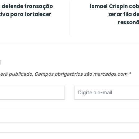
n defende transação
Ismael Crispin co
iva para fortalecer
zerar fila 
ressonâ
a
erá publicado.
Campos obrigatórios são marcados com
*