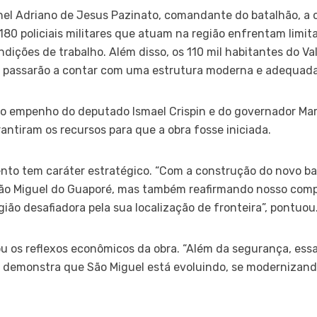
el Adriano de Jesus Pazinato, comandante do batalhão, a 
180 policiais militares que atuam na região enfrentam limi
dições de trabalho. Além disso, os 110 mil habitantes do 
 passarão a contar com uma estrutura moderna e adequada
o empenho do deputado Ismael Crispin e do governador Ma
antiram os recursos para que a obra fosse iniciada.
mento tem caráter estratégico. “Com a construção do novo 
ão Miguel do Guaporé, mas também reafirmando nosso comp
ião desafiadora pela sua localização de fronteira”, pontuou
u os reflexos econômicos da obra. “Além da segurança, ess
e demonstra que São Miguel está evoluindo, se modernizand