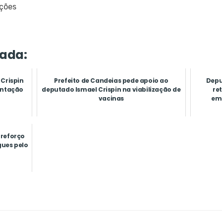
uções
ada:
Crispin
Prefeito de Candeias pede apoio ao
Depu
entação
deputado Ismael Crispin na viabilização de
re
vacinas
emp
 reforço
ues pelo