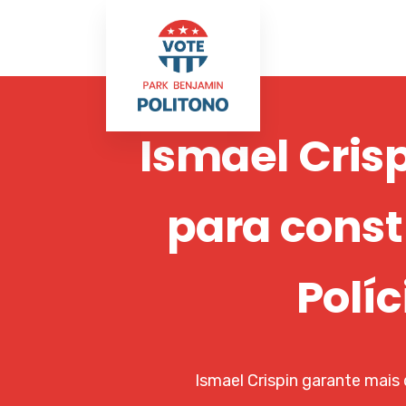
Ismael Cris
para const
Políc
Ismael Crispin garante mais