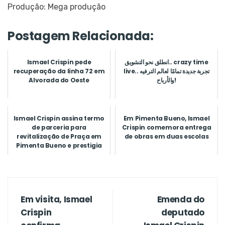
Produção: Mega produção
Postagem Relacionada:
Ismael Crispin pede
انطلق نحو التشويق.. ‎crazy time
recuperação da linha 72 em
live‎.. تجربة جديدة تمامًا لعالم الترفيه
Alvorada do Oeste
والأرباح!
Ismael Crispin assina termo
Em Pimenta Bueno, Ismael
de parceria para
Crispin comemora entrega
revitalização de Praça em
de obras em duas escolas
Pimenta Bueno e prestigia
lan...
Em visita, Ismael
Emenda do
Crispin
deputado