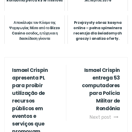
Rondônia perca R$ 16 milhões
экспертов.3376
Αποκάλυψε τον Κόσμο της
Przejrzysty obraz kasyna
Ψυχαγωγίας Μέσα από το Bizzo
online – pełna spinwinera
Casino εισοδος, η τύχη και η
recenzja dla świadomych
διασκέδαση γίνοντα
graczy i analiza oferty.
Ismael Crispin
Ismael Crispin
apresenta PL
entrega 53
para proibir
computadores
utilização de
para Polícia
recursos
Militar de
públicos em
Rondônia
eventos e
Next post
serviços que
promovam