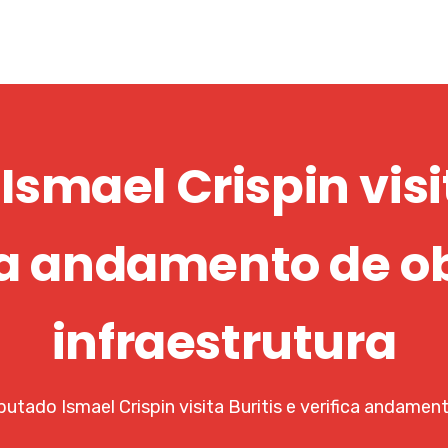
smael Crispin visit
ca andamento de o
infraestrutura
utado Ismael Crispin visita Buritis e verifica andamen