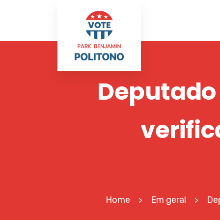
Deputado I
verifi
Home
Em geral
Dep
>
>