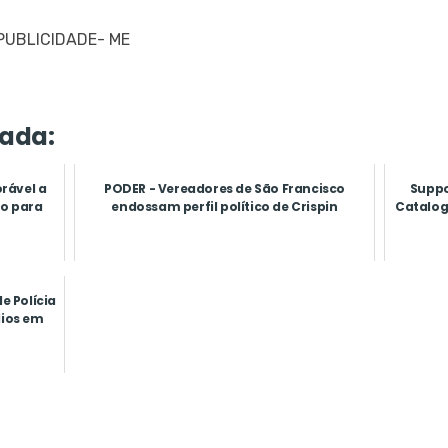
 PUBLICIDADE- ME
ada:
orável a
PODER - Vereadores de São Francisco
Suppo
so para
endossam perfil político de Crispin
Catalog 
e Polícia
dios em