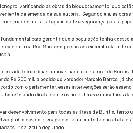
enegro, verificando as obras de bloqueteamento, que estã
oveniente de emenda de sua autoria. Segundo ele, as obras
roporcionando mais trafegabilidade e segurança para a popul
é fundamental para garantir que a população tenha acesso 
queteamento na Rua Montenegro são um exemplo claro de c
ispin.
deputado trouxe boas notícias para a zona rural de Buritis
r de R$ 200 mil, a pedido do vereador Marcelo Barros, já c
acordo com o parlamentar, essas intervenções serão essenc
ais, beneficiando diretamente os produtores e moradores da 
r desenvolvimento para todas as áreas de Buritis, tanto u
solver problemas de drenagem que há muito tempo afetam a
adãos,” finalizou o deputado.