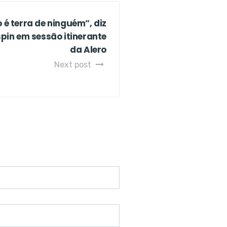
 é terra de ninguém”, diz
pin em sessão itinerante
da Alero
Next post