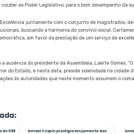
e couber ao Poder Legislativo, para o bom desempenho da s
 Excelência juntamente com o conjunto de magistrados, d
itucionais, buscando a harmonia do convívio social. Certame
mocrática, em favor da prestação de um serviço de excelênc
icou a ausência do presidente da Assembleia, Laerte Gomes. 
ior do Estado, e nesta data, preside solenidade na cidade d
lações às autoridades que neste momento assumem o coman
ada:
a do DER
Ismael Crispin prestigia lançamento das
Isma