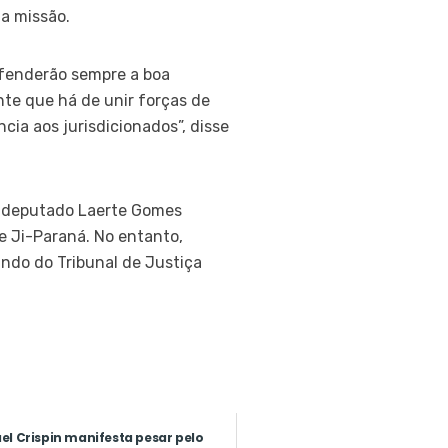
ua missão.
efenderão sempre a boa
nte que há de unir forças de
ia aos jurisdicionados”, disse
“O deputado Laerte Gomes
e Ji-Paraná. No entanto,
do do Tribunal de Justiça
el Crispin manifesta pesar pelo