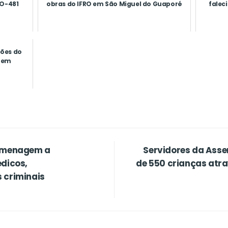
RO-481
obras do IFRO em São Miguel do Guaporé
falec
ções do
guem
homenagem a
Servidores da Asse
édicos,
de 550 crianças at
 criminais