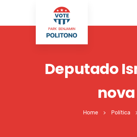
Deputado Ism
nova 
Home
Política
>