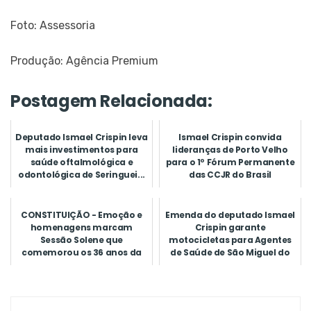
Foto: Assessoria
Produção: Agência Premium
Postagem Relacionada:
Deputado Ismael Crispin leva
Ismael Crispin convida
mais investimentos para
lideranças de Porto Velho
saúde oftalmológica e
para o 1º Fórum Permanente
odontológica de Seringuei...
das CCJR do Brasil
CONSTITUIÇÃO - Emoção e
Emenda do deputado Ismael
homenagens marcam
Crispin garante
Sessão Solene que
motocicletas para Agentes
comemorou os 36 anos da
de Saúde de São Miguel do
primeira Constit...
Guapor...