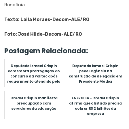
Rondônia.
Texto: Laila Moraes-Decom-ALE/RO
Foto: José Hilde-Decom-ALE/RO
Postagem Relacionada:
Deputado Ismael Crispin
Deputado Ismael Crispin
comemora prorrogação do
pede urgência na
concurso da Politec após
construção de delegacia em
requerimento atendido pelo
Presidente Médici
...
Ismael Crispin manifesta
ENERGISA - Ismael Crispin
preocupação com
afirma que o Estado precisa
servidores da educação
cobrar R$ 2 bilhões da
empresa