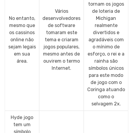
tornam os jogos
Vários
de loteria de
No entanto,
desenvolvedores
Michigan
mesmo que
de software
realmente
os cassinos
tomaram este
divertidos e
online não
tema e criaram
agradáveis com
sejam legais
jogos populares,
o mínimo de
em sua
mesmo antes de
esforço, o rei e a
área.
ouvirem o termo
rainha são
Internet.
símbolos únicos
para este modo
de jogo com o
Coringa atuando
como o
selvagem 2x.
Hyde jogo
tem um
símbolo