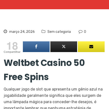
março 24, 2026
Sem categoria
0
18
Compartilhar
Weltbet Casino 50
Free Spins
Qualquer jogo de slot que apresenta um gênio azul na
jogabilidade geralmente significa que eles surgem de
uma lâmpada mágica para conceder-lhe desejos, é
importante lembrar que nenhuma estratégia de