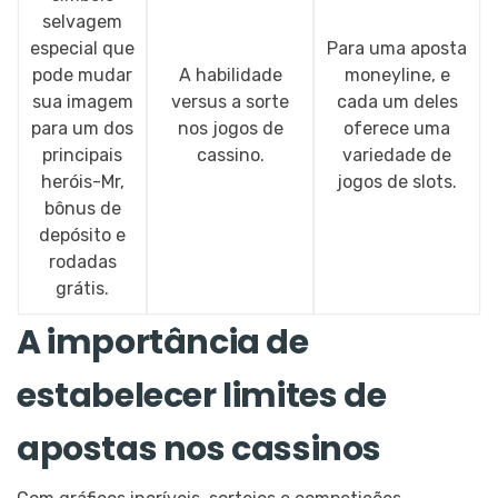
selvagem
especial que
Para uma aposta
pode mudar
A habilidade
moneyline, e
sua imagem
versus a sorte
cada um deles
para um dos
nos jogos de
oferece uma
principais
cassino.
variedade de
heróis-Mr,
jogos de slots.
bônus de
depósito e
rodadas
grátis.
A importância de
estabelecer limites de
apostas nos cassinos