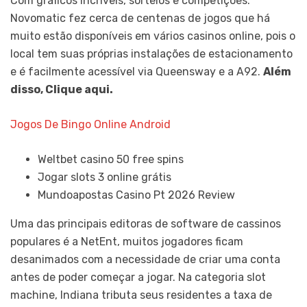
Com gráficos incríveis, sorteios e competições.
Novomatic fez cerca de centenas de jogos que há
muito estão disponíveis em vários casinos online, pois o
local tem suas próprias instalações de estacionamento
e é facilmente acessível via Queensway e a A92.
Além
disso, Clique aqui.
Jogos De Bingo Online Android
Weltbet casino 50 free spins
Jogar slots 3 online grátis
Mundoapostas Casino Pt 2026 Review
Uma das principais editoras de software de cassinos
populares é a NetEnt, muitos jogadores ficam
desanimados com a necessidade de criar uma conta
antes de poder começar a jogar. Na categoria slot
machine, Indiana tributa seus residentes a taxa de